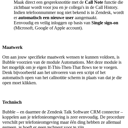
Maak direct een gespreksnotitie met de
Call Note
functie die
zichtbaar wordt voor jou en je collega's in de Call History.
Indien telefoonnummer nog niet bekend is in Zendesk, wordt
er
automatisch een nieuwe user
aangemaakt.
Eenvoudig en veilig inloggen op basis van
Single sign-on
(Microsoft, Google of Apple account).
Maatwerk
Om aan jouw specifieke maatwerk wensen te kunnen voldoen, is
Bubble voorzien van de module Automations. Met deze module is
het mogelijk om je eigen If-This-Then-That flows toe te voegen.
Denk bijvoorbeeld aan het uitvoeren van een script of het
automatisch open van het callnotitie scherm in plaats van dat je die
open moet klikken.
Technisch
Bubble – en daarmee de Zendesk Talk Software CRM connector –
koppelen aan je telefonieomgeving is zeer eenvoudig. De procedure
verschilt per telefonieomgeving maar één ding hebben ze allemaal
gemeen, je hoeft er geen techneut voor te zijn.