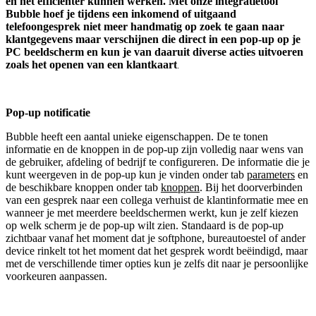
en het efficiënter kunnen werken. Met onze integratietool
Bubble hoef je tijdens een inkomend of uitgaand
telefoongesprek niet meer handmatig op zoek te gaan naar
klantgegevens maar verschijnen die direct in een pop-up op je
PC beeldscherm en kun je van daaruit diverse acties uitvoeren
zoals het openen van een klantkaart
.
Pop-up notificatie
Bubble heeft een aantal unieke eigenschappen. De te tonen
informatie en de knoppen in de pop-up zijn volledig naar wens van
de gebruiker, afdeling of bedrijf te configureren. De informatie die je
kunt weergeven in de pop-up kun je vinden onder tab
parameters
en
de beschikbare knoppen onder tab
knoppen
. Bij het doorverbinden
van een gesprek naar een collega verhuist de klantinformatie mee en
wanneer je met meerdere beeldschermen werkt, kun je zelf kiezen
op welk scherm je de pop-up wilt zien. Standaard is de pop-up
zichtbaar vanaf het moment dat je softphone, bureautoestel of ander
device rinkelt tot het moment dat het gesprek wordt beëindigd, maar
met de verschillende timer opties kun je zelfs dit naar je persoonlijke
voorkeuren aanpassen.