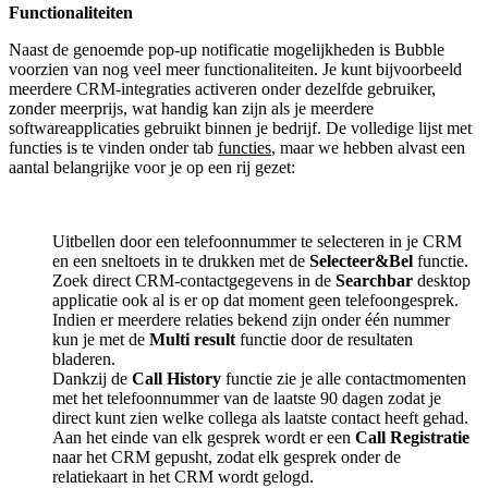
Functionaliteiten
Naast de genoemde pop-up notificatie mogelijkheden is Bubble
voorzien van nog veel meer functionaliteiten. Je kunt bijvoorbeeld
meerdere CRM-integraties activeren onder dezelfde gebruiker,
zonder meerprijs, wat handig kan zijn als je meerdere
softwareapplicaties gebruikt binnen je bedrijf. De volledige lijst met
functies is te vinden onder tab
functies
, maar we hebben alvast een
aantal belangrijke voor je op een rij gezet:
Uitbellen door een telefoonnummer te selecteren in je CRM
en een sneltoets in te drukken met de
Selecteer&Bel
functie.
Zoek direct CRM-contactgegevens in de
Searchbar
desktop
applicatie ook al is er op dat moment geen telefoongesprek.
Indien er meerdere relaties bekend zijn onder één nummer
kun je met de
Multi result
functie door de resultaten
bladeren.
Dankzij de
Call History
functie zie je alle contactmomenten
met het telefoonnummer van de laatste 90 dagen zodat je
direct kunt zien welke collega als laatste contact heeft gehad.
Aan het einde van elk gesprek wordt er een
Call Registratie
naar het CRM gepusht, zodat elk gesprek onder de
relatiekaart in het CRM wordt gelogd.