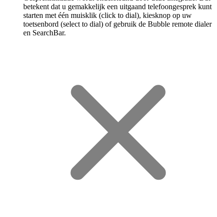
betekent dat u gemakkelijk een uitgaand telefoongesprek kunt
starten met één muisklik (click to dial), kiesknop op uw
toetsenbord (select to dial) of gebruik de Bubble remote dialer
en SearchBar.