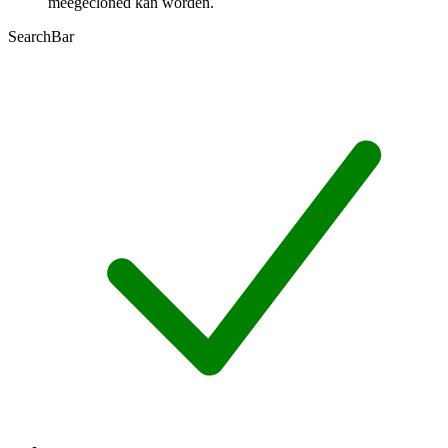
meegecloned kan worden.
SearchBar