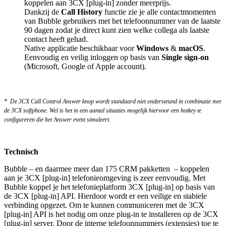
koppelen aan 3CX [plug-in] zonder meerprijs.
Dankzij de
Call History
functie zie je alle contactmomenten
van Bubble gebruikers met het telefoonnummer van de laatste
90 dagen zodat je direct kunt zien welke collega als laatste
contact heeft gehad.
Native applicatie beschikbaar voor
Windows
&
macOS
.
Eenvoudig en veilig inloggen op basis van
Single sign-on
(Microsoft, Google of Apple account).
*
De 3CX Call Control Answer knop wordt standaard niet ondersteund in combinatie met
de 3CX softphone. Wel is het in een aantal situaties mogelijk hiervoor een hotkey te
configureren die het Answer event simuleert.
Technisch
Bubble – en daarmee meer dan 175 CRM pakketten
– koppelen
aan je 3CX [plug-in] telefonieomgeving is zeer eenvoudig. Met
Bubble koppel je het telefonieplatform 3CX [plug-in] op basis van
de 3CX [plug-in] API. Hierdoor wordt er een veilige en stabiele
verbinding opgezet. Om te kunnen communiceren met de 3CX
[plug-in] API is het nodig om onze plug-in te installeren op de 3CX
[plug-in] server. Door de interne telefoonnummers (extensies) toe te