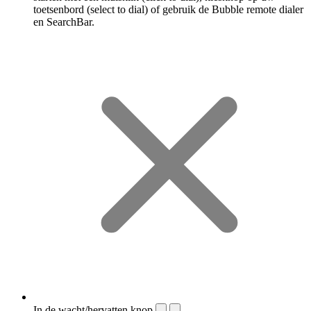
toetsenbord (select to dial) of gebruik de Bubble remote dialer
en SearchBar.
In de wacht/hervatten knop