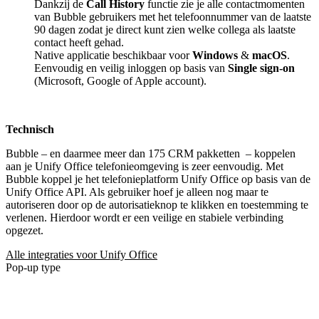
Dankzij de
Call History
functie zie je alle contactmomenten
van Bubble gebruikers met het telefoonnummer van de laatste
90 dagen zodat je direct kunt zien welke collega als laatste
contact heeft gehad.
Native applicatie beschikbaar voor
Windows
&
macOS
.
Eenvoudig en veilig inloggen op basis van
Single sign-on
(Microsoft, Google of Apple account).
Technisch
Bubble – en daarmee meer dan 175 CRM pakketten
– koppelen
aan je Unify Office telefonieomgeving is zeer eenvoudig. Met
Bubble koppel je het telefonieplatform Unify Office op basis van de
Unify Office API. Als gebruiker hoef je alleen nog maar te
autoriseren door op de autorisatieknop te klikken en toestemming te
verlenen. Hierdoor wordt er een veilige en stabiele verbinding
opgezet.
Alle integraties voor Unify Office
Pop-up type