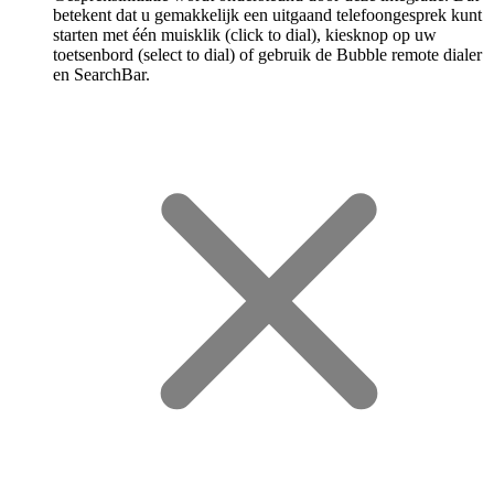
betekent dat u gemakkelijk een uitgaand telefoongesprek kunt
starten met één muisklik (click to dial), kiesknop op uw
toetsenbord (select to dial) of gebruik de Bubble remote dialer
en SearchBar.