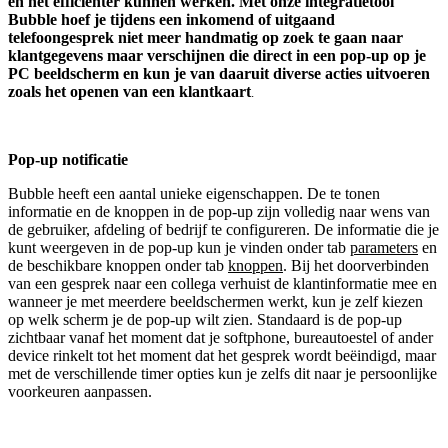
en het efficiënter kunnen werken. Met onze integratietool
Bubble hoef je tijdens een inkomend of uitgaand
telefoongesprek niet meer handmatig op zoek te gaan naar
klantgegevens maar verschijnen die direct in een pop-up op je
PC beeldscherm en kun je van daaruit diverse acties uitvoeren
zoals het openen van een klantkaart
.
Pop-up notificatie
Bubble heeft een aantal unieke eigenschappen. De te tonen
informatie en de knoppen in de pop-up zijn volledig naar wens van
de gebruiker, afdeling of bedrijf te configureren. De informatie die je
kunt weergeven in de pop-up kun je vinden onder tab
parameters
en
de beschikbare knoppen onder tab
knoppen
. Bij het doorverbinden
van een gesprek naar een collega verhuist de klantinformatie mee en
wanneer je met meerdere beeldschermen werkt, kun je zelf kiezen
op welk scherm je de pop-up wilt zien. Standaard is de pop-up
zichtbaar vanaf het moment dat je softphone, bureautoestel of ander
device rinkelt tot het moment dat het gesprek wordt beëindigd, maar
met de verschillende timer opties kun je zelfs dit naar je persoonlijke
voorkeuren aanpassen.