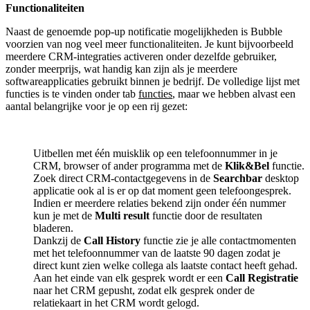
Functionaliteiten
Naast de genoemde pop-up notificatie mogelijkheden is Bubble
voorzien van nog veel meer functionaliteiten. Je kunt bijvoorbeeld
meerdere CRM-integraties activeren onder dezelfde gebruiker,
zonder meerprijs, wat handig kan zijn als je meerdere
softwareapplicaties gebruikt binnen je bedrijf. De volledige lijst met
functies is te vinden onder tab
functies
, maar we hebben alvast een
aantal belangrijke voor je op een rij gezet:
Uitbellen met één muisklik op een telefoonnummer in je
CRM, browser of ander programma met de
Klik&Bel
functie.
Zoek direct CRM-contactgegevens in de
Searchbar
desktop
applicatie ook al is er op dat moment geen telefoongesprek.
Indien er meerdere relaties bekend zijn onder één nummer
kun je met de
Multi result
functie door de resultaten
bladeren.
Dankzij de
Call History
functie zie je alle contactmomenten
met het telefoonnummer van de laatste 90 dagen zodat je
direct kunt zien welke collega als laatste contact heeft gehad.
Aan het einde van elk gesprek wordt er een
Call Registratie
naar het CRM gepusht, zodat elk gesprek onder de
relatiekaart in het CRM wordt gelogd.