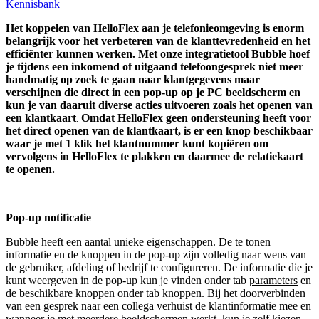
Kennisbank
Het koppelen van HelloFlex aan je telefonieomgeving is enorm
belangrijk voor het verbeteren van de klanttevredenheid en het
efficiënter kunnen werken. Met onze integratietool Bubble hoef
je tijdens een inkomend of uitgaand telefoongesprek niet meer
handmatig op zoek te gaan naar klantgegevens maar
verschijnen die direct in een pop-up op je PC beeldscherm en
kun je van daaruit diverse acties uitvoeren zoals het openen van
een klantkaart
O
mdat HelloFlex geen ondersteuning heeft voor
.
het direct openen van de klantkaart, is er een knop beschikbaar
waar je met 1 klik het klantnummer kunt kopiëren om
vervolgens in HelloFlex te plakken en daarmee de relatiekaart
te openen.
Pop-up notificatie
Bubble heeft een aantal unieke eigenschappen. De te tonen
informatie en de knoppen in de pop-up zijn volledig naar wens van
de gebruiker, afdeling of bedrijf te configureren. De informatie die je
kunt weergeven in de pop-up kun je vinden onder tab
parameters
en
de beschikbare knoppen onder tab
knoppen
. Bij het doorverbinden
van een gesprek naar een collega verhuist de klantinformatie mee en
wanneer je met meerdere beeldschermen werkt, kun je zelf kiezen