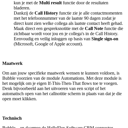
kun je met de
Multi result
functie door de resultaten
bladeren.
Dankzij de
Call History
functie zie je alle contactmomenten
met het telefoonnummer van de laatste 90 dagen zodat je
direct kunt zien welke collega als laatste contact heeft gehad.
Maak direct een gespreksnotitie met de
Call Note
functie die
zichtbaar wordt voor jou en je collega's in de Call History.
Eenvoudig en veilig inloggen op basis van
Single sign-on
(Microsoft, Google of Apple account).
Maatwerk
Om aan jouw specifieke maatwerk wensen te kunnen voldoen, is
Bubble voorzien van de module Automations. Met deze module is
het mogelijk om je eigen If-This-Then-That flows toe te voegen.
Denk bijvoorbeeld aan het uitvoeren van een script of het
automatisch open van het callnotitie scherm in plaats van dat je die
open moet klikken.
Technisch
Bubble – en daarmee de HelloFlex Software CRM connector –