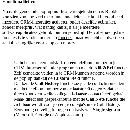
Functionaliteiten
Naast de genoemde pop-up notificatie mogelijkheden is Bubble
voorzien van nog veel meer functionaliteiten. Je kunt bijvoorbeeld
meerdere CRM-integraties activeren onder dezelfde gebruiker,
zonder meerprijs, wat handig kan zijn als je meerdere
softwareapplicaties gebruikt binnen je bedrijf. De volledige lijst met
functies is te vinden onder tab
functies
, maar we hebben alvast een
aantal belangrijke voor je op een rij gezet:
Uitbellen met één muisklik op een telefoonnummer in je
CRM, browser of ander programma met de
Klik&Bel
functie.
Zelf gemaakte velden in je CRM kunnen getoond worden in
de pop-up dankzij de
Custom Field
functie.
Dankzij de
Call History
functie zie je alle contactmomenten
met het telefoonnummer van de laatste 90 dagen zodat je
direct kunt zien welke collega als laatste contact heeft gehad.
Maak direct een gespreksnotitie met de
Call Note
functie die
zichtbaar wordt voor jou en je collega's in de Call History.
Eenvoudig en veilig inloggen op basis van
Single sign-on
(Microsoft, Google of Apple account).