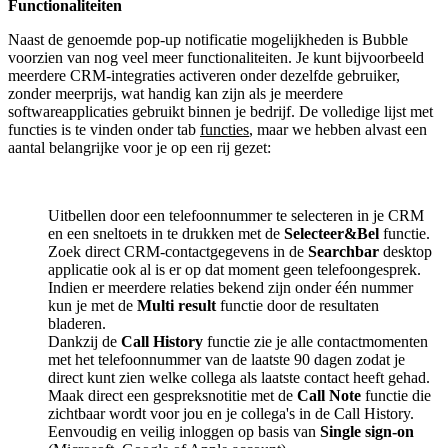
Functionaliteiten
Naast de genoemde pop-up notificatie mogelijkheden is Bubble
voorzien van nog veel meer functionaliteiten. Je kunt bijvoorbeeld
meerdere CRM-integraties activeren onder dezelfde gebruiker,
zonder meerprijs, wat handig kan zijn als je meerdere
softwareapplicaties gebruikt binnen je bedrijf. De volledige lijst met
functies is te vinden onder tab
functies
, maar we hebben alvast een
aantal belangrijke voor je op een rij gezet:
Uitbellen door een telefoonnummer te selecteren in je CRM
en een sneltoets in te drukken met de
Selecteer&Bel
functie.
Zoek direct CRM-contactgegevens in de
Searchbar
desktop
applicatie ook al is er op dat moment geen telefoongesprek.
Indien er meerdere relaties bekend zijn onder één nummer
kun je met de
Multi result
functie door de resultaten
bladeren.
Dankzij de
Call History
functie zie je alle contactmomenten
met het telefoonnummer van de laatste 90 dagen zodat je
direct kunt zien welke collega als laatste contact heeft gehad.
Maak direct een gespreksnotitie met de
Call Note
functie die
zichtbaar wordt voor jou en je collega's in de Call History.
Eenvoudig en veilig inloggen op basis van
Single sign-on