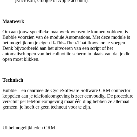
(Microsoft, Google of Apple account).
Maatwerk
Om aan jouw specifieke maatwerk wensen te kunnen voldoen, is
Bubble voorzien van de module Automations. Met deze module is
het mogelijk om je eigen If-This-Then-That flows toe te voegen.
Denk bijvoorbeeld aan het uitvoeren van een script of het
automatisch open van het callnotitie scherm in plaats van dat je die
open moet klikken.
Technisch
Bubble – en daarmee de CycleSoftware Software CRM connector –
koppelen aan je telefonieomgeving is zeer eenvoudig. De procedure
verschilt per telefonieomgeving maar één ding hebben ze allemaal
gemeen, je hoeft er geen techneut voor te zijn.
Uitbelmogelijkheden CRM